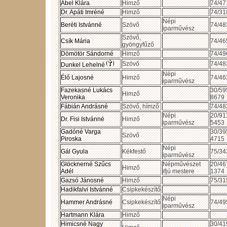
Ábel Klára
Himző
74/47
Dr. Apáti Imréné
Himző
74/31
Népi
Beréti Istvánné
Szövő
74/48
iparművész
Szövő,
Csík Mária
74/46
gyöngyfűző
Dömötör Sándorné
Himző
74/49
Szövő
74/48
Dunkel Lehelné
Népi
Élő Lajosné
Himző
74/46
iparművész
Fazekasné Lukács
30/59
Himző
Veronika
8679
Fábián Andrásné
Szövő, hímző
74/48
Népi
20/91
Dr. Fisi Istvánné
Himző
iparművész
5453
Gadóné Varga
30/39
Szövő
Piroska
4715
Népi
Gál Gyula
Kékfestő
75/34
iparművész
Glöcknerné Szűcs
Népművészet
20/46
Himző
Adél
ifjú mestere
1374
Gazsó Jánosné
Himző
75/31
Hadikfalvi Istvánné
Csipkekészítő
Népi
Hammer Andrásné
Csipkekészítő
74/49
iparművész
Hartmann Klára
Himző
Himicsné Nagy
30/41