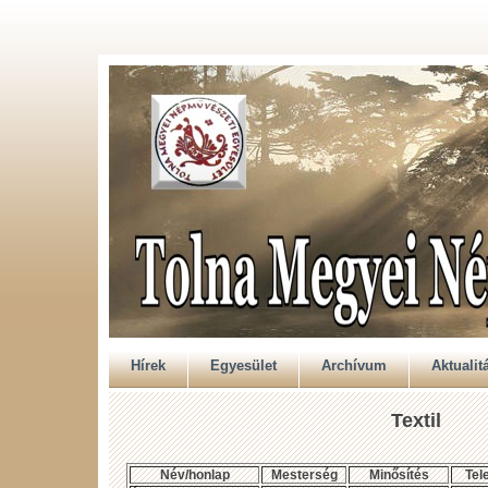
Hírek
Egyesület
Archívum
Aktualit
Textil
Név/honlap
Mesterség
Minősítés
Tel