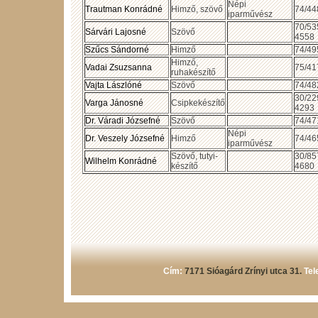
Népi
Trautman Konrádné
Himző, szövő
74/44
iparművész
70/53
Sárvári Lajosné
Szövő
4558
Szűcs Sándorné
Himző
74/49
Himző,
Vadai Zsuzsanna
75/41
ruhakészítő
Vajta Lászlóné
Szövő
74/48
30/22
Varga Jánosné
Csipkekészítő
4293
Dr. Váradi Józsefné
Szövő
74/47
Népi
Dr. Veszely Józsefné
Himző
74/46
iparművész
Szövő, tutyi-
30/85
Wilhelm Konrádné
készítő
4680
Cím:
7171 Sióagárd Zrínyi utca 31.
Tel