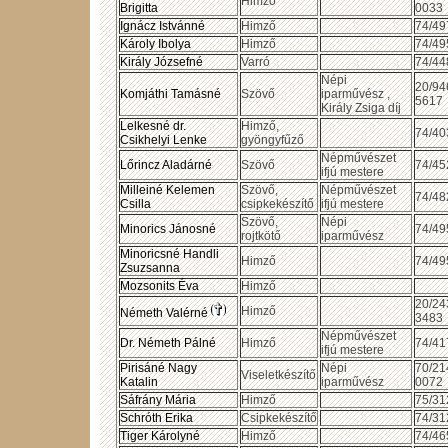
Himző
Brigitta
0033
Ignácz Istvánné
Himző
74/49
Károly Ibolya
Himző
74/49
Király Józsefné
Varró
74/44
Népi
20/94
Komjáthi Tamásné
Szövő
iparművész ,
5617
Király Zsiga díj
Lelkesné dr.
Himző,
74/40
Csikhelyi Lenke
gyöngyfűző
Népművészet
Lőrincz Aladárné
Szövő
74/45
ifjú mestere
Milleiné Kelemen
Szövő,
Népművészet
74/48
Csilla
csipkekészítő
ifjú mestere
Szövő,
Népi
Minorics Jánosné
74/49
rojtkötő
iparművész
Minoricsné Handli
Himző
74/49
Zsuzsanna
Mozsonits Éva
Himző
20/24
Himző
Németh Valérné
3483
Népművészet
Dr. Németh Pálné
Himző
74/41
ifjú mestere
Pirisáné Nagy
Népi
70/21
Viseletkészítő
Katalin
iparművész
0072
Sáfrány Mária
Himző
75/31
Schróth Erika
Csipkekészítő
74/31
Tiger Károlyné
Himző
74/46